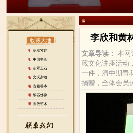
李欣和黄
收藏天地
瓷器紫砂
文章导读：
本网
中国书画
藏文化讲座活动
翡翠玉石
一件，清中期青
文玩杂项
捐赠，全体会员
古籍善本
铜器佛像
当代艺术