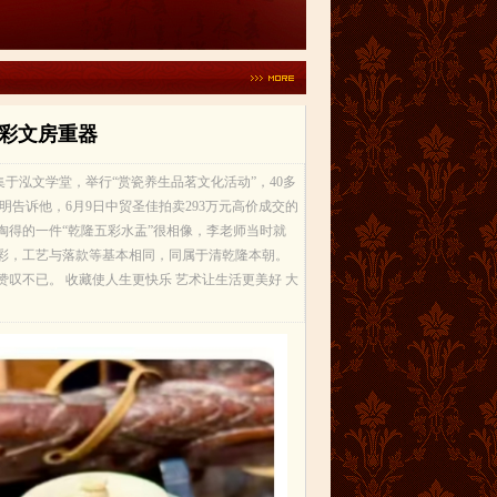
彩文房重器
于泓文学堂，举行“赏瓷养生品茗文化活动”，40多
告诉他，6月9日中贸圣佳拍卖293万元高价成交的
淘得的一件“乾隆五彩水盂”很相像，李老师当时就
彩，工艺与落款等基本相同，同属于清乾隆本朝。
叹不已。 收藏使人生更快乐 艺术让生活更美好 大