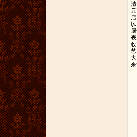
清
元
店
以
属
表
收
艺
大
来