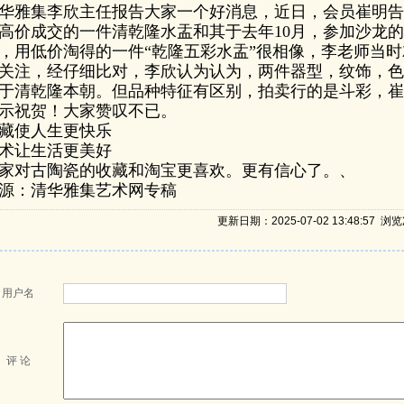
华雅集李欣主任报告大家一个好消息，近日，会员崔明告诉
高价成交的一件清乾隆水盂和其于去年10月，参加沙龙
，用低价淘得的一件“乾隆五彩水盂”很相像，李老师当
关注，经仔细比对，李欣认为认为，两件器型，纹饰，色
于清乾隆本朝。但品种特征有区别，拍卖行的是斗彩，崔
示祝贺！
大家赞叹不已。
藏使人生更快乐
术让生活更美好
家对古陶瓷的收藏和淘宝更喜欢。更有信心了。、
源：清华雅集艺术网专稿
更新日期：2025-07-02 13:48:57 
用户名
评 论