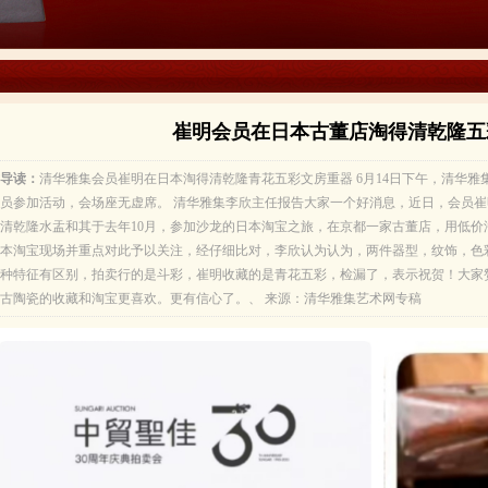
崔明会员在日本古董店淘得清乾隆五
导读：
清华雅集会员崔明在日本淘得清乾隆青花五彩文房重器 6月14日下午，清华雅集
员参加活动，会场座无虚席。 清华雅集李欣主任报告大家一个好消息，近日，会员崔明
清乾隆水盂和其于去年10月，参加沙龙的日本淘宝之旅，在京都一家古董店，用低价
本淘宝现场并重点对此予以关注，经仔细比对，李欣认为认为，两件器型，纹饰，色
种特征有区别，拍卖行的是斗彩，崔明收藏的是青花五彩，检漏了，表示祝贺！大家赞
古陶瓷的收藏和淘宝更喜欢。更有信心了。、 来源：清华雅集艺术网专稿