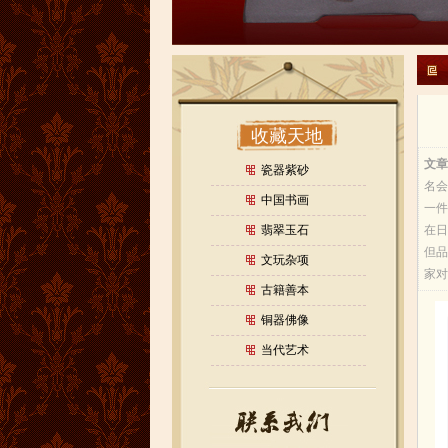
收藏天地
文章
瓷器紫砂
名会
中国书画
一件
翡翠玉石
在日
但品
文玩杂项
家对
古籍善本
铜器佛像
当代艺术